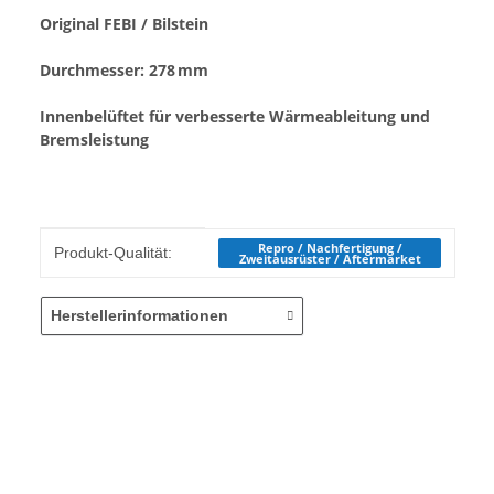
Original FEBI / Bilstein
Durchmesser:
278 mm
Innenbelüftet
für verbesserte Wärmeableitung und
Bremsleistung
Produkteigenschaft
Wert
Repro / Nachfertigung /
Produkt-Qualität:
Zweitausrüster / Aftermarket
Herstellerinformationen