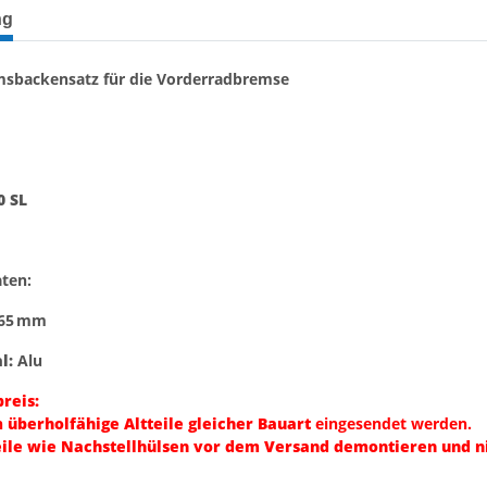
terkarten anzeigen
ng
emsbackensatz für die Vorderradbremse
0 SL
ten:
65 mm
l:
Alu
reis:
n
überholfähige Altteile gleicher Bauart
eingesendet werden.
ile wie Nachstellhülsen vor dem Versand demontieren und n