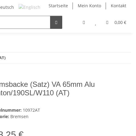
Startseite
Mein Konto
Kontakt
0,00 €
AT)
msbacke (Satz) VA 65mm Alu
ton/190SL/W110 (AT)
kelnummer:
10972AT
orie:
Bremsen
8,25 €