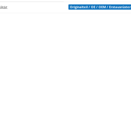
enschaft
Originalteil / OE / OEM / Erstausrüste
ität: