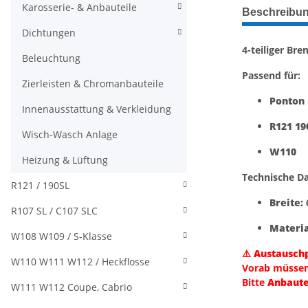
weitere Regis
Karosserie- & Anbauteile
Beschreibu
Dichtungen
4-teiliger Br
Beleuchtung
Passend für:
Zierleisten & Chromanbauteile
Ponton
Innenausstattung & Verkleidung
R121 19
Wisch-Wasch Anlage
W110
Heizung & Lüftung
Technische Da
R121 / 190SL
Breite:
R107 SL / C107 SLC
Materia
W108 W109 / S-Klasse
⚠️
Austauschp
W110 W111 W112 / Heckflosse
Vorab müsse
Bitte
Anbaute
W111 W112 Coupe, Cabrio