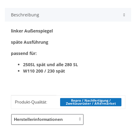
Beschreibung
linker Außenspiegel
späte Ausführung
passend für:
250SL spät und alle 280 SL
W110 200 / 230 spät
Produkteigenschaft
Wert
Repro / Nachfertigung /
Produkt-Qualität:
Zweitausrüster / Aftermarket
Herstellerinformationen