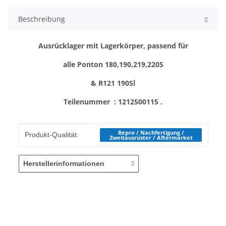
Beschreibung
Ausrücklager mit Lagerkörper, passend für
alle Ponton 180,190,219,220S
& R121 190Sl
Teilenummer : 1212500115 .
Produkteigenschaft
Wert
Repro / Nachfertigung /
Produkt-Qualität:
Zweitausrüster / Aftermarket
Herstellerinformationen