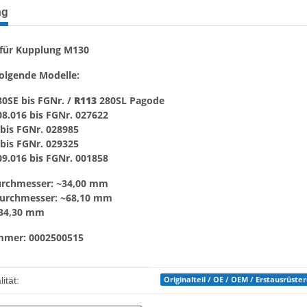
terkarten anzeigen
ng
 für Kupplung M130
folgende Modelle:
0SE bis FGNr. /
R113
280SL Pagode
8.016 bis FGNr. 027622
 bis FGNr. 028985
 bis FGNr. 029325
9.016 bis FGNr. 001858
rchmesser: ~34,00 mm
urchmesser: ~68,10 mm
~34,30 mm
mmer: 0002500515
enschaft
Originalteil / OE / OEM / Erstausrüste
ität: