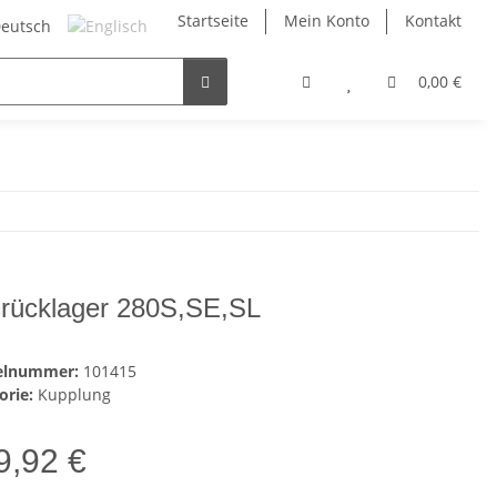
Startseite
Mein Konto
Kontakt
0,00 €
rücklager 280S,SE,SL
kelnummer:
101415
orie:
Kupplung
9,92 €