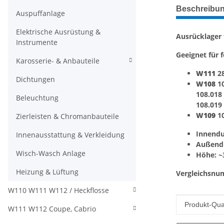
weitere Regis
Beschreibu
Auspuffanlage
Elektrische Ausrüstung &
Ausrücklager
Instrumente
Geeignet für 
Karosserie- & Anbauteile
W111
28
Dichtungen
W108
10
108.018
Beleuchtung
108.019
W109
10
Zierleisten & Chromanbauteile
Innendu
Innenausstattung & Verkleidung
Außend
Wisch-Wasch Anlage
Höhe: 
Heizung & Lüftung
Vergleichsnu
W110 W111 W112 / Heckflosse
Produkteig
Wert
Produkt-Qual
W111 W112 Coupe, Cabrio