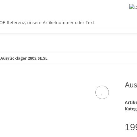
Ausrücklager 280S,SE,SL
Aus
Arti
Kateg
19