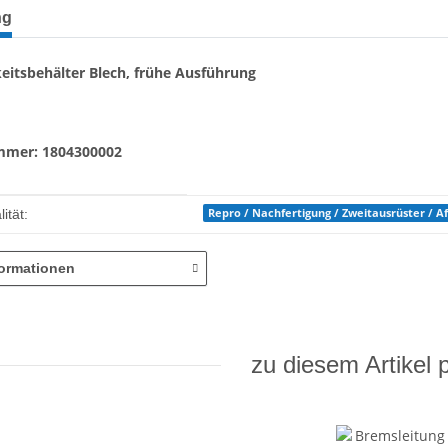
terkarten anzeigen
ng
eitsbehälter Blech, frühe Ausführung
mmer: 1804300002
enschaft
Repro / Nachfertigung / Zweitausrüster / 
ität:
formationen
zu diesem Artikel 