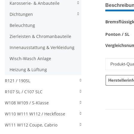
weitere Regis
Karosserie- & Anbauteile
Beschreibu
Dichtungen
Bremsflüssigk
Beleuchtung
Ponton / SL
Zierleisten & Chromanbauteile
Vergleichsnu
Innenausstattung & Verkleidung
Wisch-Wasch Anlage
Produkteig
Wert
Produkt-Qual
Heizung & Lüftung
R121 / 190SL
Herstellerin
R107 SL / C107 SLC
W108 W109 / S-Klasse
W110 W111 W112 / Heckflosse
W111 W112 Coupe, Cabrio