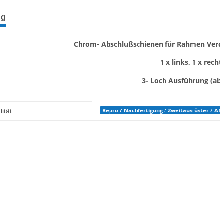
terkarten anzeigen
ng
Chrom- Abschlußschienen für Rahmen Verd
1 x links, 1 x rech
3- Loch Ausführung (ab 
enschaft
Repro / Nachfertigung / Zweitausrüster / 
ität: