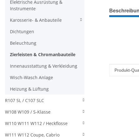
Elektrische Ausrüstung &
weitere Regis
Instrumente
Beschreibu
Karosserie- & Anbauteile
Dichtungen
Beleuchtung
Zierleisten & Chromanbauteile
Innenausstattung & Verkleidung
Produkteig
Wert
Produkt-Qual
Wisch-Wasch Anlage
Heizung & Lüftung
R107 SL / C107 SLC
W108 W109 / S-Klasse
W110 W111 W112 / Heckflosse
W111 W112 Coupe, Cabrio