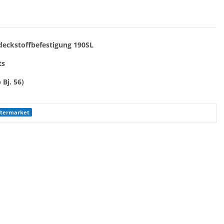
eckstoffbefestigung 190SL
ts
Bj. 56)
Aftermarket