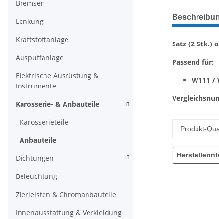
Bremsen
weitere Regis
Beschreibu
Lenkung
Kraftstoffanlage
Satz (2 Stk.) 
Auspuffanlage
Passend für:
Elektrische Ausrüstung &
W111 / 
Instrumente
Vergleichsnu
Karosserie- & Anbauteile
Karosserieteile
Produkteig
Wert
Produkt-Qual
Anbauteile
Herstellerin
Dichtungen
Beleuchtung
Zierleisten & Chromanbauteile
Innenausstattung & Verkleidung